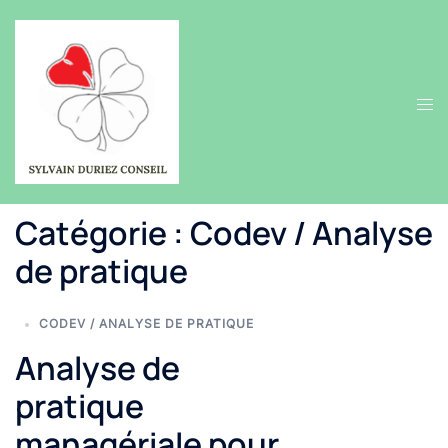
Aller
au
contenu
Ouvr
le
men
Catégorie :
Codev / Analyse
de pratique
CODEV / ANALYSE DE PRATIQUE
Analyse de
pratique
managériale pour